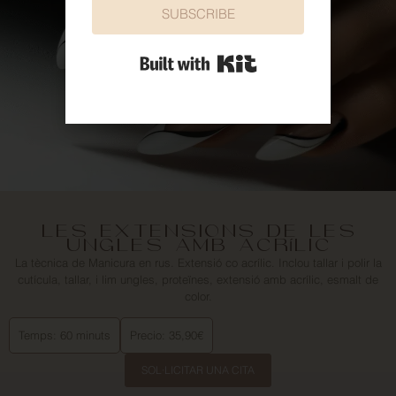
SUBSCRIBE
Built with Kit
LES EXTENSIONS DE LES
UNGLES AMB ACRÍLIC
La tècnica de Manicura en rus. Extensió co acrílic. Inclou tallar i polir la
cutícula, tallar, i lim ungles, proteïnes, extensió amb acrílic, esmalt de
color.
Temps: 60 minuts
Precio: 35,90€
SOL·LICITAR UNA CITA