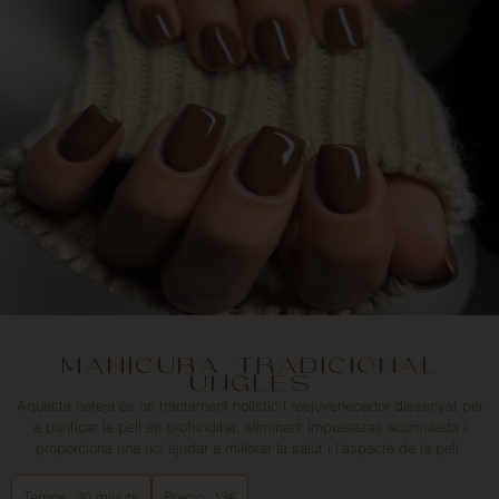
MANICURA TRADICIONAL
UNGLES
Aquesta neteja és un tractament holístic i reejuvenecedor dissenyat per
a purificar la pell en profunditat, eliminant impuerezas acumulada i
proporciona una uci ajudar a millorar la salut i l'aspecte de la pell.
Temps: 30 minuts
Precio: 13€