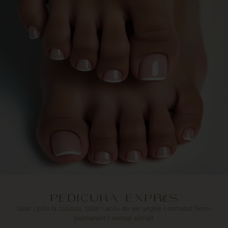
PEDICURA EXPRÉS
tallar i polir la cutícula, tallar i arxiu de les ungles i esmaltat Semi-
permanent / normal esmalt