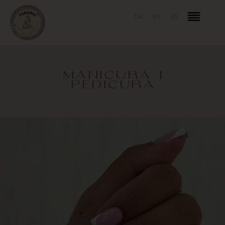
CA
EN
ES
MANICURA I
PEDICURA