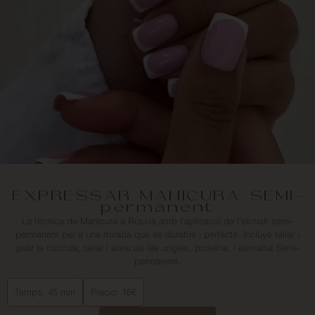
EXPRESSAR MANICURA SEMI-
permanent
La tècnica de Manicura a Rússia,amb l'aplicació de l'esmalt semi-
permanent per a una mirada que és durable i perfecte. lncluye tallar i
polir la cutícula, tallar i arxiu de les ungles, proteïna, i esmaltat Semi-
permanent.
Temps: 45 min
Precio: 16€