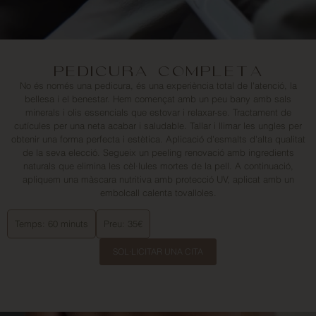
PEDICURA COMPLETA
No és només una pedicura, és una experiència total de l'atenció, la
bellesa i el benestar. Hem començat amb un peu bany amb sals
minerals i olis essencials que estovar i relaxar-se. Tractament de
cutícules per una neta acabar i saludable. Tallar i llimar les ungles per
obtenir una forma perfecta i estètica. Aplicació d'esmalts d'alta qualitat
de la seva elecció. Segueix un peeling renovació amb ingredients
naturals que elimina les cèl·lules mortes de la pell. A continuació,
apliquem una màscara nutritiva amb protecció UV, aplicat amb un
embolcall calenta tovalloles.
Temps: 60 minuts
Preu: 35€
SOL·LICITAR UNA CITA