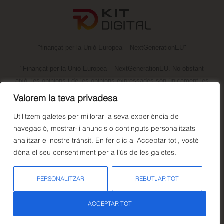
"finançat per la Unió Europea – NextGenerationEU"
"Finançat per la Unió Europea – NextGenerationEU. No obstant
això, les opinions i de les opinions expressades són únicament les
de l'autor o autors i no reflecteixen necessàriament les de la Unió
Valorem la teva privadesa
Europea o la Comissió Europea. Ni la Unió Europea ni la Comissió
Utilitzem galetes per millorar la seva experiència de
Europea pot ser responsable de la mateixa"
navegació, mostrar-li anuncis o continguts personalitzats i
analitzar el nostre trànsit. En fer clic a 'Acceptar tot', vostè
dóna el seu consentiment per a l’ús de les galetes.
PERSONALITZAR
REBUTJAR TOT
© Copyright 2026. Todos los derechos reservados.
ACCEPTAR TOT